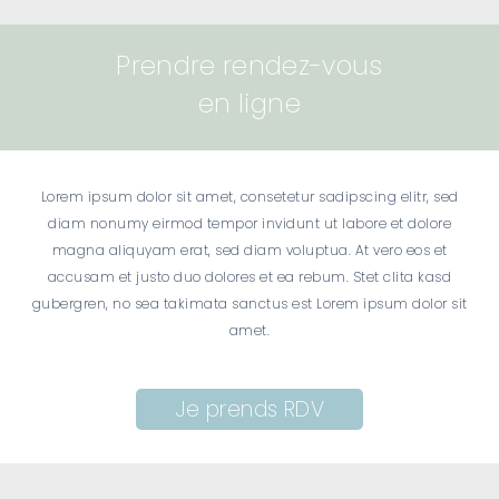
Prendre rendez-vous
en ligne
Lorem ipsum dolor sit amet, consetetur sadipscing elitr, sed
diam nonumy eirmod tempor invidunt ut labore et dolore
magna aliquyam erat, sed diam voluptua. At vero eos et
accusam et justo duo dolores et ea rebum. Stet clita kasd
gubergren, no sea takimata sanctus est Lorem ipsum dolor sit
amet.
Je prends RDV