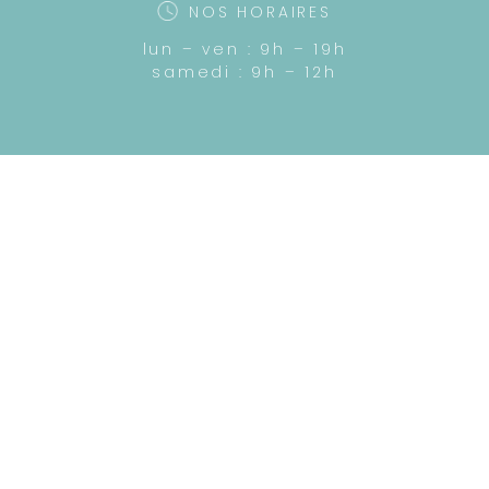
NOS HORAIRES
lun – ven : 9h – 19h
samedi : 9h – 12h