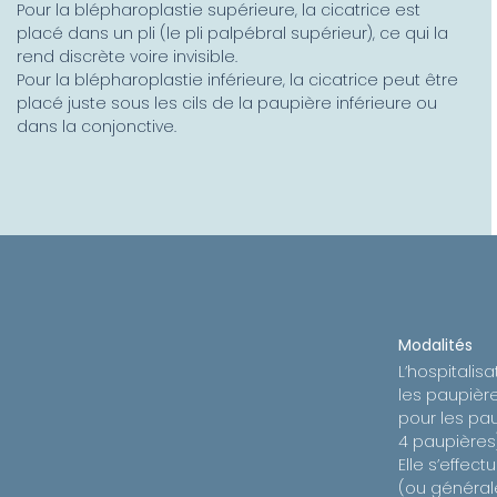
Pour la blépharoplastie supérieure, la cicatrice est
placé dans un pli (le pli palpébral supérieur), ce qui la
rend discrète voire invisible.
Pour la blépharoplastie inférieure, la cicatrice peut être
placé juste sous les cils de la paupière inférieure ou
dans la conjonctive.
Modalités
L’hospitalisa
les paupièr
pour les pau
4 paupières
Elle s’effec
(ou générale