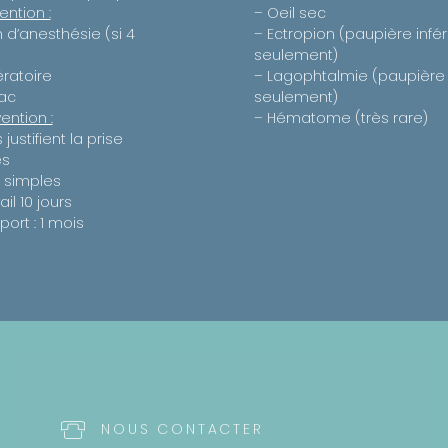
ention :
– Oeil sec
 d’anesthésie (si 4
– Ectropion (paupière infé
seulement)
ratoire
– Lagophtalmie (paupière
bac
seulement)
vention :
– Hématome (très rare)
justifient la prise
es
x simples
ail 10 jours
port : 1 mois
NOUS CONTACTER