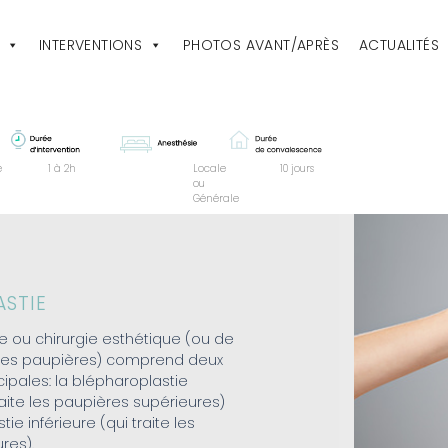
INTERVENTIONS
PHOTOS AVANT/APRÈS
ACTUALITÉS
e
1 à 2h
Locale
10 jours
ou
Générale
ASTIE
e ou chirurgie esthétique (ou de
des paupières) comprend deux
cipales: la blépharoplastie
raite les paupières supérieures)
tie inférieure (qui traite les
res).