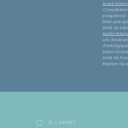
Avant l’interv
Consultation
paupières)
Bilan préopé
Arrêt du ta
Après l’inter
Les douleurs 
d’antalgiqu
Soins locau
Arrêt de trav
Reprise du s
LE CABINET