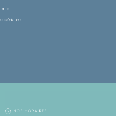
rieure
 supérieure
NOS HORAIRES