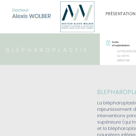
PRÉSENTATION
BLEPHAROPLASTIE
ambulatoir
ou soins
externes
BLEPHAROPL
La blépharoplasti
rajeunissement 
interventions prin
supérieure (qui t
et la blépharoplas
paupières inférieu