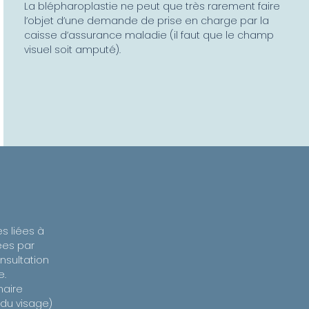
La blépharoplastie ne peut que très rarement faire
l’objet d’une demande de prise en charge par la
caisse d’assurance maladie (il faut que le champ
visuel soit amputé).
s liées à
ées par
onsultation
e.
naire
 du visage)